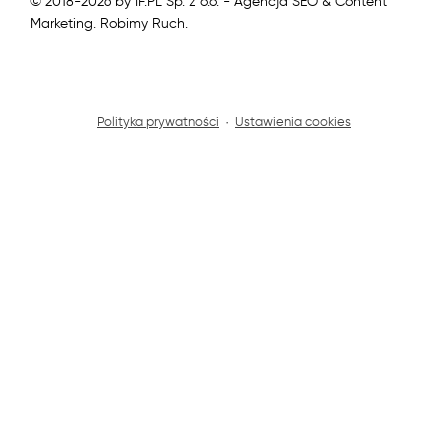
© 2018-2026 by IF.PL Sp. z o.o. - Agencja SEO & Content
Marketing. Robimy Ruch.
Polityka prywatności
·
Ustawienia cookies