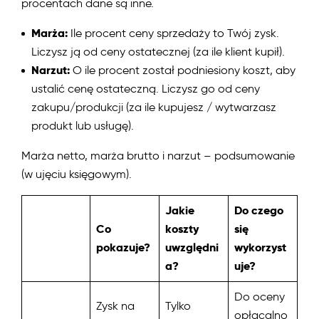
procentach dane są inne.
Marża:
Ile procent ceny sprzedaży to Twój zysk.
Liczysz ją od ceny ostatecznej (za ile klient kupił).
Narzut:
O ile procent został podniesiony koszt, aby
ustalić cenę ostateczną. Liczysz go od ceny
zakupu/produkcji (za ile kupujesz / wytwarzasz
produkt lub usługę).
Marża netto, marża brutto i narzut – podsumowanie
(w ujęciu księgowym).
Jakie
Do czego
Co
koszty
się
pokazuje?
uwzględni
wykorzyst
a?
uje?
Do oceny
Zysk na
Tylko
opłacalno