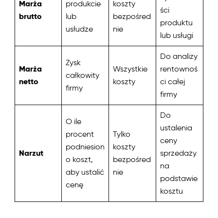
Marża
produkcie
koszty
ści
brutto
lub
bezpośred
produktu
usłudze
nie
lub usługi
Do analizy
Zysk
Marża
Wszystkie
rentownoś
całkowity
netto
koszty
ci całej
firmy
firmy
Do
O ile
ustalenia
procent
Tylko
ceny
podniesion
koszty
Narzut
sprzedaży
o koszt,
bezpośred
na
aby ustalić
nie
podstawie
cenę
kosztu