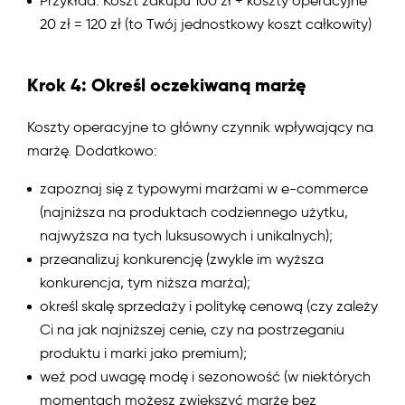
Przykład: Koszt zakupu 100 zł + koszty operacyjne
20 zł = 120 zł (to Twój jednostkowy koszt całkowity)
Krok 4: Określ oczekiwaną marżę
Koszty operacyjne to główny czynnik wpływający na
marżę. Dodatkowo:
zapoznaj się z typowymi marżami w e-commerce
(najniższa na produktach codziennego użytku,
najwyższa na tych luksusowych i unikalnych);
przeanalizuj konkurencję (zwykle im wyższa
konkurencja, tym niższa marża);
określ skalę sprzedaży i politykę cenową (czy zależy
Ci na jak najniższej cenie, czy na postrzeganiu
produktu i marki jako premium);
weź pod uwagę modę i sezonowość (w niektórych
momentach możesz zwiększyć marżę bez