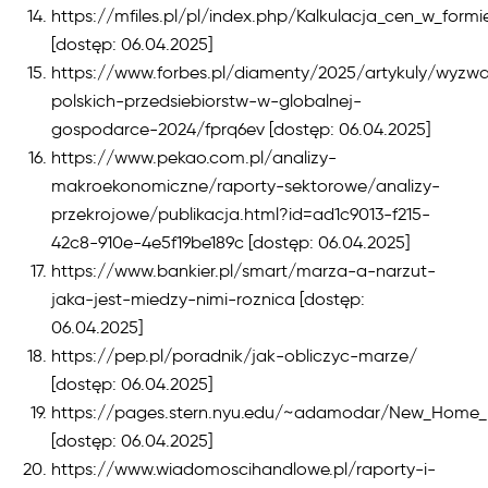
https://mfiles.pl/pl/index.php/Kalkulacja_cen_w_for
[dostęp: 06.04.2025]
https://www.forbes.pl/diamenty/2025/artykuly/wyzwa
polskich-przedsiebiorstw-w-globalnej-
gospodarce-2024/fprq6ev [dostęp: 06.04.2025]
https://www.pekao.com.pl/analizy-
makroekonomiczne/raporty-sektorowe/analizy-
przekrojowe/publikacja.html?id=ad1c9013-f215-
42c8-910e-4e5f19be189c [dostęp: 06.04.2025]
https://www.bankier.pl/smart/marza-a-narzut-
jaka-jest-miedzy-nimi-roznica [dostęp:
06.04.2025]
https://pep.pl/poradnik/jak-obliczyc-marze/
[dostęp: 06.04.2025]
https://pages.stern.nyu.edu/~adamodar/New_Home_P
[dostęp: 06.04.2025]
https://www.wiadomoscihandlowe.pl/raporty-i-