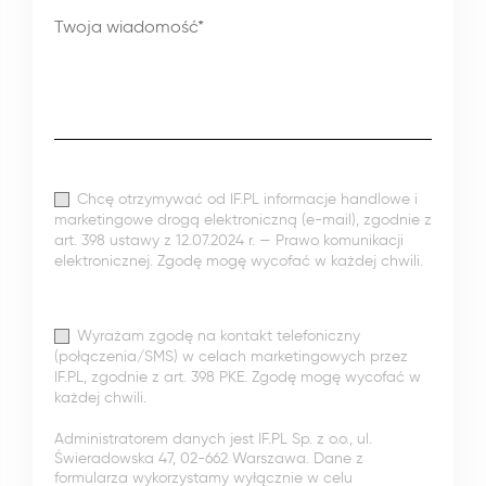
Chcę otrzymywać od IF.PL informacje handlowe i
marketingowe drogą elektroniczną (e-mail), zgodnie z
art. 398 ustawy z 12.07.2024 r. — Prawo komunikacji
elektronicznej. Zgodę mogę wycofać w każdej chwili.
Wyrażam zgodę na kontakt telefoniczny
(połączenia/SMS) w celach marketingowych przez
IF.PL, zgodnie z art. 398 PKE. Zgodę mogę wycofać w
każdej chwili.
Administratorem danych jest IF.PL Sp. z o.o., ul.
Świeradowska 47, 02-662 Warszawa. Dane z
formularza wykorzystamy wyłącznie w celu