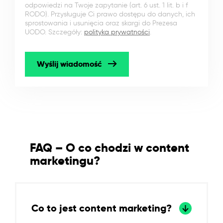
odpowiedzi na Twoje zapytanie (art. 6 ust. 1 lit. b i f
RODO). Przysługuje Ci prawo dostępu do danych, ich
sprostowania i usunięcia oraz skargi do Prezesa
UODO. Szczegóły:
polityka prywatności
.
Wyślij wiadomość
FAQ – O co chodzi w content
marketingu?
Co to jest content marketing?