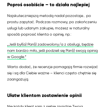
Poproś osobiście – to działa najlepiej
Najskuteczniejszą metodą nadal pozostaje… po
prostu zapytać. Podczas rozmowy, po zakończeniu
usługi lub udanym zakupie, możesz w naturalny
sposób poprosić klienta o opinię, np.:
„Jeśli był(a) Pan(i) zadowolony/a z obsługi, będzie
nam bardzo miło, jeśli podzieli się Pan(i) swoją opinią
w Google.”
Warto dodać, że recenzje pomagają firmie rozwijać
się i są dla Ciebie ważne – klienci często chętnie się
zaangażują.
Ułatw klientom zostawienie opinii
Nie każdy klient sam z siebie znajdzie Twoją