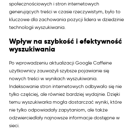
społecznościowych i stron internetowych
RankBrain
generujących treści w czasie rzeczywistym, było to
Seznam
kluczowe dla zachowania pozycji lidera w dziedzinie
technologii wyszukiwania.
Sitelinks
Wpływ na szybkość i efektywność
Supplemental index
wyszukiwania
Wyszukiwarka Microsoft Bing
Po wprowadzeniu aktualizacji Google Caffeine
Yahoo!
użytkownicy zauważyli szybsze pojawianie się
nowych treści w wynikach wyszukiwania.
Yandex
Indeksowanie stron internetowych odbywało się nie
tylko częściej, ale również bardziej wydajnie. Dzięki
temu wyszukiwarka mogła dostarczać wyniki, które
nie tylko odpowiadały zapytaniom, ale także
odzwierciedlały najnowsze informacje dostępne w
sieci.