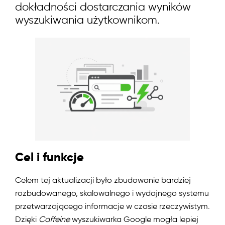
dokładności dostarczania wyników
PPC
wyszukiwania użytkownikom.
Serwisy i aplikacje
Techniczne SEO
WebDev
Wyszukiwarki
Aktualizacja algorytmu
Baidu
Cel i funkcje
Fresh Site Bonus
Celem tej aktualizacji było zbudowanie bardziej
Google BERT
rozbudowanego, skalowalnego i wydajnego systemu
przetwarzającego informacje w czasie rzeczywistym.
Google Bomb
Dzięki
Caffeine
wyszukiwarka Google mogła lepiej