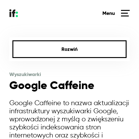
Menu
Rozwiń
AI
Przejdź do Słownika SEO
Wyszukiwarki
Google Caffeine
Content SEO
Fundamenty SEO
Google Caffeine to nazwa aktualizacji
Linkowanie
infrastruktury wyszukiwarki Google,
wprowadzonej z myślą o zwiększeniu
Marketing internetowy
szybkości indeksowania stron
Narzędzia
internetowych oraz szybkości i