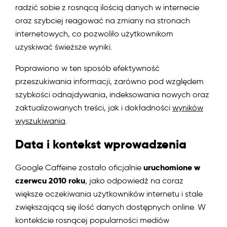
Google Dance
radzić sobie z rosnącą ilością danych w internecie
oraz szybciej reagować na zmiany na stronach
Google Discover
internetowych, co pozwoliło użytkownikom
Google Grafika
uzyskiwać świeższe wyniki.
Google Helpful Content Update
Poprawiono w ten sposób efektywność
przeszukiwania informacji, zarówno pod względem
Google Koliber (Google Hummingbird)
szybkości odnajdywania, indeksowania nowych oraz
zaktualizowanych treści, jak i dokładności
wyników
Google Medic Update
wyszukiwania
.
Google News
Data i kontekst wprowadzenia
Google Pingwin (Penguin)
uruchomione w
Google Caffeine zostało oficjalnie
Google Product Review
czerwcu 2010 roku
, jako odpowiedź na coraz
większe oczekiwania użytkowników internetu i stale
Graf Wiedzy (Knowledge Graph)
zwiększającą się ilość danych dostępnych online. W
Personalizacja wyników wyszukiwania
kontekście rosnącej popularności mediów