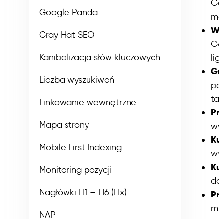
G
Google Panda
m
W
Gray Hat SEO
G
Kanibalizacja słów kluczowych
li
G
Liczba wyszukiwań
p
ta
Linkowanie wewnętrzne
P
Mapa strony
w
K
Mobile First Indexing
w
Ku
Monitoring pozycji
d
Nagłówki H1 – H6 (Hx)
Pr
m
NAP