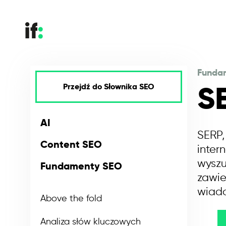
Funda
S
Przejdź do Słownika SEO
AI
SERP,
Content SEO
inter
wyszu
Fundamenty SEO
zawie
wiado
Above the fold
Analiza słów kluczowych