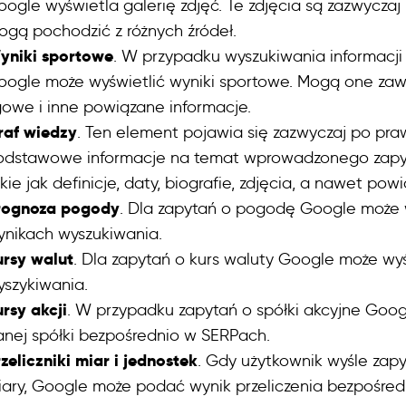
oogle wyświetla galerię zdjęć. Te zdjęcia są zazwycz
ogą pochodzić z różnych źródeł.
yniki sportowe
. W przypadku wyszukiwania informacji
oogle może wyświetlić wyniki sportowe. Mogą one zaw
gowe i inne powiązane informacje.
raf wiedzy
. Ten element pojawia się zazwyczaj po pra
odstawowe informacje na temat wprowadzonego zapyta
kie jak definicje, daty, biografie, zdjęcia, a nawet pow
rognoza pogody
. Dla zapytań o pogodę Google może 
ynikach wyszukiwania.
ursy walut
. Dla zapytań o kurs waluty Google może wyś
yszykiwania.
rsy akcji
. W przypadku zapytań o spółki akcyjne Goog
anej spółki bezpośrednio w SERPach.
zeliczniki miar i jednostek
. Gdy użytkownik wyśle zapy
iary, Google może podać wynik przeliczenia bezpośred