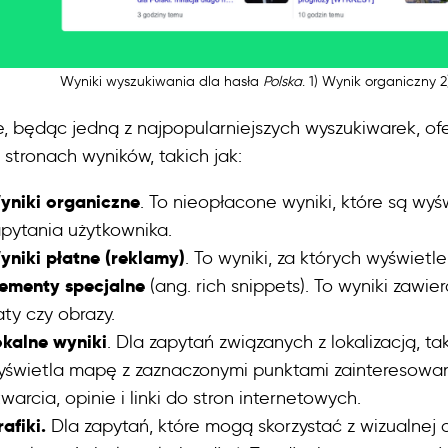
Wyniki wyszukiwania dla hasła
Polska
. 1) Wynik organiczny 
, będąc jedną z najpopularniejszych wyszukiwarek, o
 stronach wyników, takich jak:
yniki organiczne
. To nieopłacone wyniki, które są wyś
apytania użytkownika.
yniki płatne (reklamy)
. To wyniki, za których wyświet
lementy specjalne
(ang. rich snippets). To wyniki zawi
ty czy obrazy.
okalne wyniki
. Dla zapytań związanych z lokalizacją, ta
yświetla mapę z zaznaczonymi punktami zainteresowan
warcia, opinie i linki do stron internetowych.
afiki.
Dla zapytań, które mogą skorzystać z wizualnej o