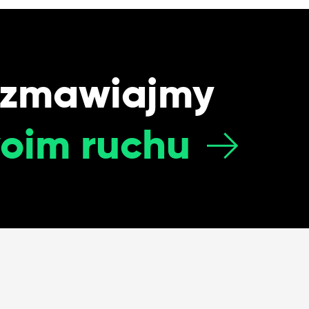
ozmawiajmy
oim ruchu