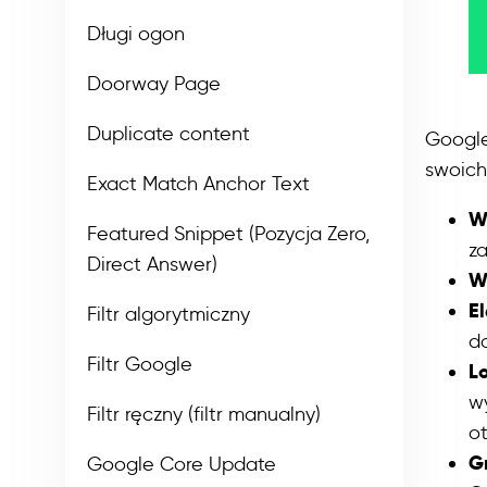
Długi ogon
Doorway Page
Duplicate content
Google
swoich
Exact Match Anchor Text
W
Featured Snippet (Pozycja Zero,
z
Direct Answer)
W
E
Filtr algorytmiczny
da
Filtr Google
L
w
Filtr ręczny (filtr manualny)
ot
Gr
Google Core Update