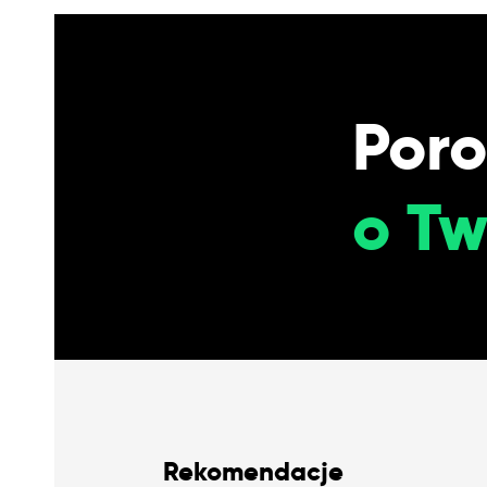
Por
o Tw
Rekomendacje