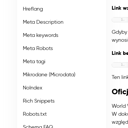
Link w
Hreflang
Meta Description
Gdyby 
Meta keywords
wynosi
Meta Robots
Link b
Meta tagi
Mikrodane (Microdata)
Ten li
NoIndex
Ofic
Rich Snippets
World 
Robots.txt
W doku
względ
Schema FAQ