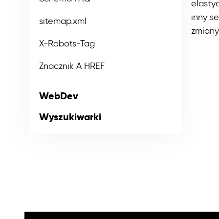
elasty
inny s
sitemap.xml
zmiany
X-Robots-Tag
Znacznik A HREF
WebDev
Wyszukiwarki