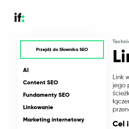
Techni
L
Przejdź do Słownika SEO
AI
Link 
Content SEO
jego 
ścież
Fundamenty SEO
łącze
Linkowanie
przen
Marketing internetowy
Cel 