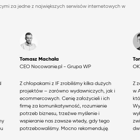
ymi za jedne z największych serwisów internetowych w
Tomasz Machała
To
CEO Nocowanie.pl - Grupa WP
OKR
d
Z chłopakami z IF zrobiliśmy kilka dużych
Z z
projektów – zarówno wydawniczych, jak i
w 
ecommercowych. Cenię założycieli i ich
któ
firmę za komunikatywność, rozumienie
Wys
potrzeb biznesu, trzeźwe myślenie i
wyk
my
wspieranie nas zawsze wtedy, gdy tego
zwi
pu
potrzebowaliśmy. Mocno rekomenduję.
dwu