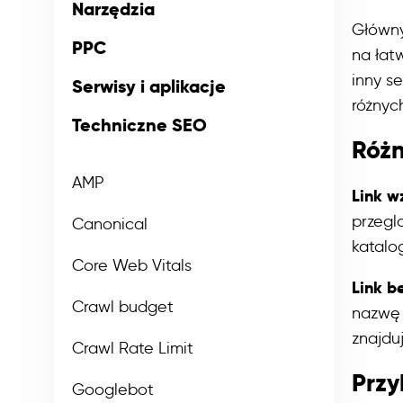
Narzędzia
Główny
PPC
na łat
inny s
Serwisy i aplikacje
różnyc
Techniczne SEO
Różn
AMP
Link w
przegl
Canonical
katalo
Core Web Vitals
Link b
Crawl budget
nazwę 
znajdu
Crawl Rate Limit
Przy
Googlebot