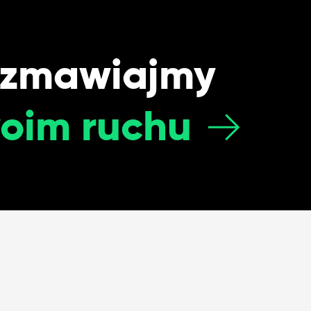
ozmawiajmy
oim ruchu