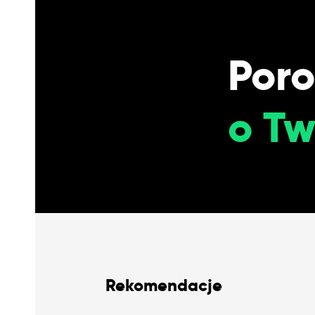
Por
o Tw
Rekomendacje