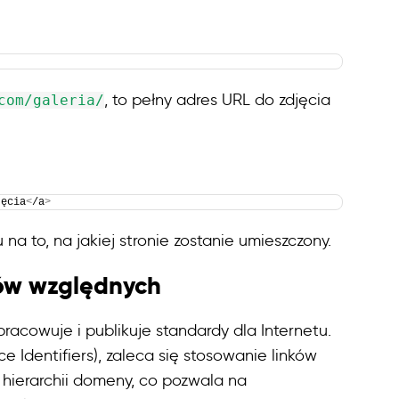
, to pełny adres URL do zdjęcia
com/galeria/
jęcia
<
/a
>
a to, na jakiej stronie zostanie umieszczony.
ków względnych
acowuje i publikuje standardy dla Internetu.
Identifiers), zaleca się stosowanie linków
hierarchii domeny, co pozwala na