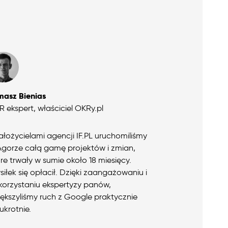
masz Bienias
 ekspert, właściciel OKRy.pl
ałożycielami agencji IF.PL uruchomiliśmy
Agorze całą gamę projektów i zmian,
re trwały w sumie około 18 miesięcy.
iłek się opłacił. Dzięki zaangażowaniu i
orzystaniu ekspertyzy panów,
ększyliśmy ruch z Google praktycznie
krotnie.