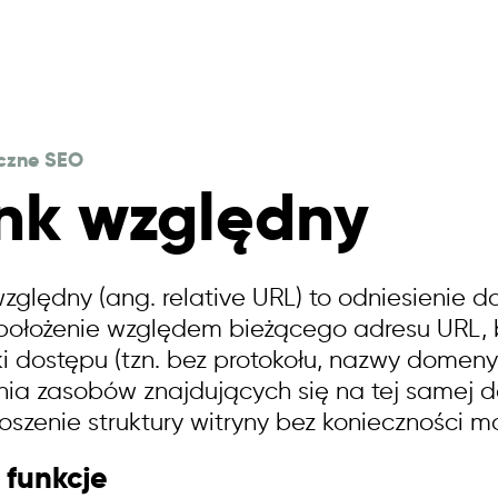
czne SEO
ink względny
względny (ang. relative URL) to odniesienie d
położenie względem bieżącego adresu URL, 
ki dostępu (tzn. bez protokołu, nazwy domeny
nia zasobów znajdujących się na tej samej d
oszenie struktury witryny bez konieczności m
i funkcje