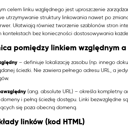
m celem linku względnego jest uproszczenie zarządzan
we utrzymywanie struktury linkowania nawet po zmian
erwer. Ułatwiają również tworzenie szablonów stron i
h kontekstach bez konieczności dostosowywania każdeg
ica pomiędzy linkiem względnym a
zględny
– definiuje lokalizację zasobu (np. innego dok
ądanej ścieżki. Nie zawiera pełnego adresu URL, a jed
gów.
ezwzględny
(ang. absolute URL) – określa kompletny adr
domeny i pełną ścieżkę dostępu. Linki bezwzględne s
jących się poza obecną domeną.
kłady linków (kod HTML)