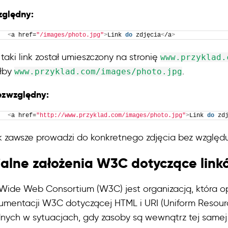
zględny:
<
a href=
"/images/photo.jpg"
>
Link 
do
 zdjęcia
<
/a
>
taki link został umieszczony na stronię
www.przyklad.
łby
.
www.przyklad.com/images/photo.jpg
ezwzględny:
<
a href=
"http://www.przyklad.com/images/photo.jpg"
>
Link 
do
 zd
nk zawsze prowadzi do konkretnego zdjęcia bez względu n
jalne założenia W3C dotyczące lin
Wide Web Consortium (W3C) jest organizacją, która opr
mentacji W3C dotyczącej HTML i URI (Uniform Resource 
nych w sytuacjach, gdy zasoby są wewnątrz tej samej 