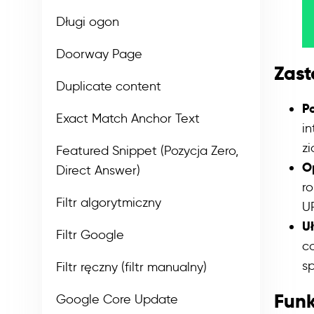
Długi ogon
Doorway Page
Zast
Duplicate content
P
Exact Match Anchor Text
in
zi
Featured Snippet (Pozycja Zero,
O
Direct Answer)
ro
Filtr algorytmiczny
U
U
Filtr Google
co
s
Filtr ręczny (filtr manualny)
Funk
Google Core Update