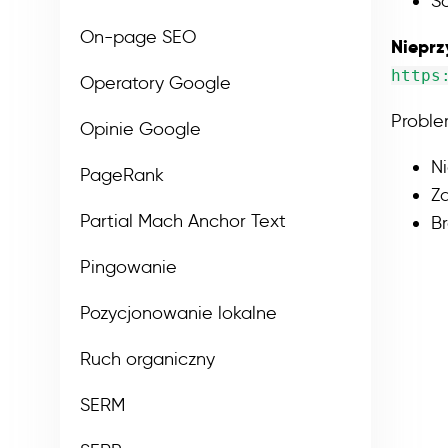
Śc
On-page SEO
Nieprz
https
Operatory Google
Proble
Opinie Google
Ni
PageRank
Z
Partial Mach Anchor Text
B
Pingowanie
Pozycjonowanie lokalne
Ruch organiczny
SERM