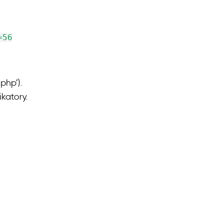
=56
php’).
katory.