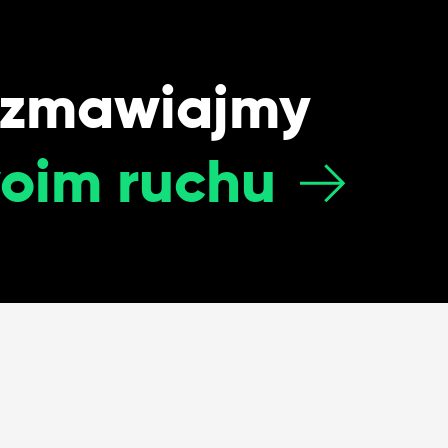
ozmawiajmy
oim ruchu