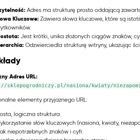
zytelność:
Adres ma strukturę prosto oddającą zawarto
łowa Kluczowe:
Zawiera słowa kluczowe, które są istotn
żytkowników.
rostota:
Jest krótki, unika złożonych ciągów znaków, cy
erarchia:
Odzwierciedla strukturę witryny, ukazując ście
kłady
zny Adres URL:
://sklepogrodniczy.pl/nasiona/kwiaty/niezapom
onalne elementy przyjaznego URL:
osta, logiczna struktura.
korzystanie słów kluczowych (nasiona, kwiaty, niezapo
ak niepotrzebnych znaków i cyfr.