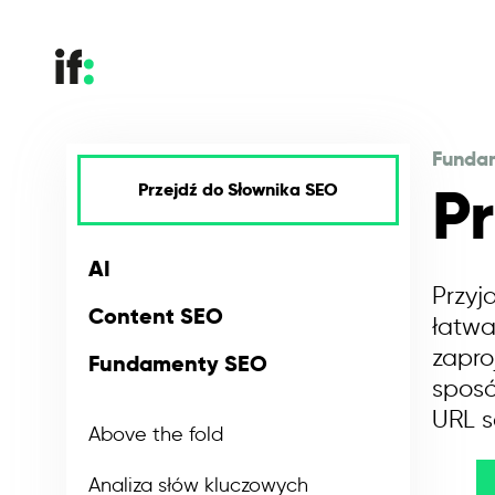
Funda
P
Przejdź do Słownika SEO
AI
Przyj
Content SEO
łatwa
zapro
Fundamenty SEO
sposó
URL s
Above the fold
Analiza słów kluczowych