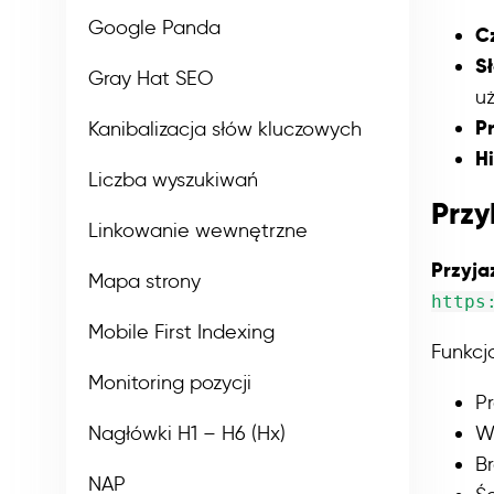
Google Panda
C
S
Gray Hat SEO
u
P
Kanibalizacja słów kluczowych
Hi
Liczba wyszukiwań
Przy
Linkowanie wewnętrzne
Przyja
Mapa strony
https
Mobile First Indexing
Funkcj
Monitoring pozycji
Pr
Wy
Nagłówki H1 – H6 (Hx)
Br
NAP