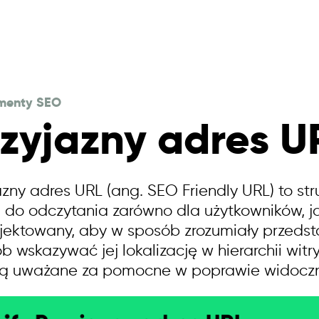
menty SEO
rzyjazny adres U
azny adres URL (ang. SEO Friendly URL) to stru
 do odczytania zarówno dla użytkowników, j
jektowany, aby w sposób zrozumiały przedsta
b wskazywać jej lokalizację w hierarchii witr
ą uważane za pomocne w poprawie widoczno