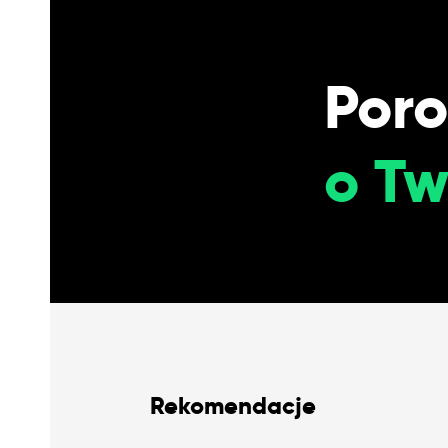
Por
o Tw
Rekomendacje