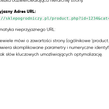
ieżka odzwierciedlająca hierarchię strony.
yjazny Adres URL:
://sklepogrodniczy.pl/product.php?id=1234&cat
matyka nieprzyjaznego URL:
ewiele mówi o zawartości strony (ogólnikowe 'product.
awiera skomplikowane parametry i numeryczne identyfi
rak słów kluczowych umożliwiających optymalizację.